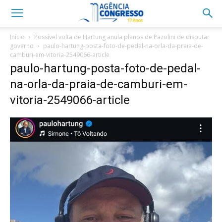
Início
Possível volta de Hartung anula planos de Pazolini de disputar
governo
paulo-hartung-posta-foto-de-pedal-na-orla-da-praia-de-
camburi-em-vitoria-2549066-article
paulo-hartung-posta-foto-de-pedal-
na-orla-da-praia-de-camburi-em-
vitoria-2549066-article