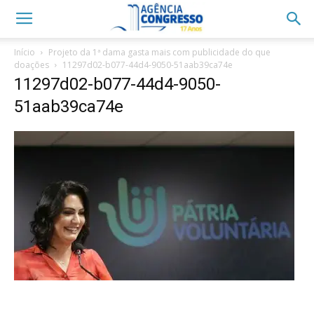
Início
Projeto da 1ª dama gasta mais com publicidade do que
doações
11297d02-b077-44d4-9050-51aab39ca74e
11297d02-b077-44d4-9050-
51aab39ca74e