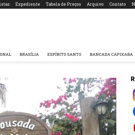
istas
Expediente
Tabela de Preços
Arquivo
Contato
N
IONAL
BRASÍLIA
ESPÍRITO SANTO
BANCADA CAPIXABA
R