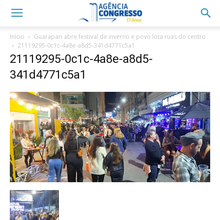
Início
Guarapari abre festival de inverno e povo lota ruas do centro
21119295-0c1c-4a8e-a8d5-341d4771c5a1
21119295-0c1c-4a8e-a8d5-
341d4771c5a1