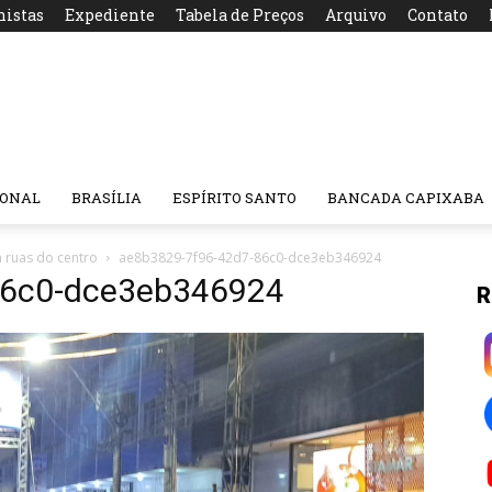
nistas
Expediente
Tabela de Preços
Arquivo
Contato
IONAL
BRASÍLIA
ESPÍRITO SANTO
BANCADA CAPIXABA
a ruas do centro
ae8b3829-7f96-42d7-86c0-dce3eb346924
86c0-dce3eb346924
R