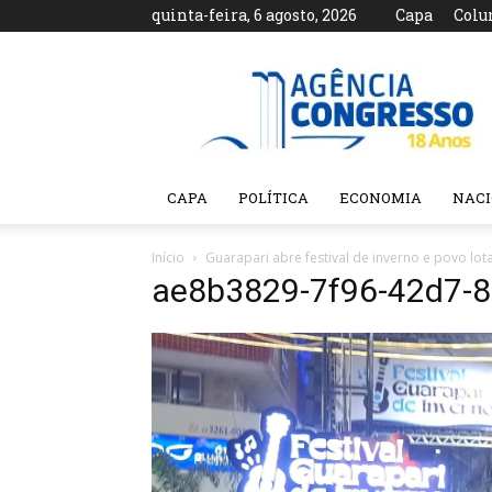
quinta-feira, 6 agosto, 2026
Capa
Colu
Agência
Congresso
CAPA
POLÍTICA
ECONOMIA
NAC
Início
Guarapari abre festival de inverno e povo lot
ae8b3829-7f96-42d7-